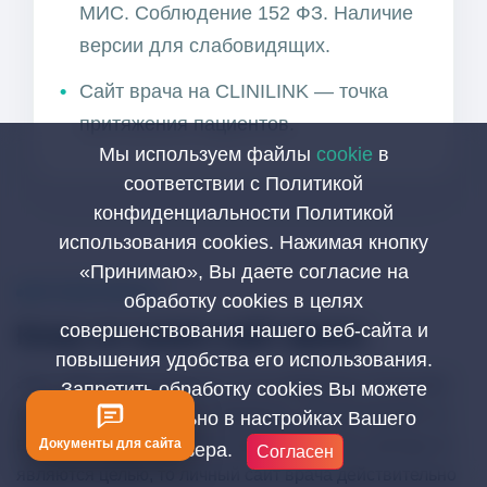
МИС. Соблюдение 152 ФЗ. Наличие
версии для слабовидящих.
Сайт врача на CLINILINK — точка
притяжения пациентов.
Мы используем файлы
cookie
в
соответствии с Политикой
конфиденциальности Политикой
использования cookies. Нажимая кнопку
«Принимаю», Вы даете согласие на
ЧЕСТНЫЙ ФИЛЬТР
обработку cookies в целях
Кому не нужен сайт врача
совершенствования нашего веб-сайта и
повышения удобства его использования.
Этот сайт нужен не всем. И это нормально. Если вам
Запретить обработку cookies Вы можете
комфортно оставаться в формате, где всё решают за
самостоятельно в настройках Вашего
вас, а собственный поток пациентов и рост дохода не
Документы для сайта
браузера.
Согласен
являются целью, то личный сайт врача действительно